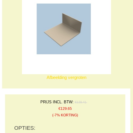
Afbeelding vergroten
PRIJS INCL. BTW:
€139.41
€129.65
(-7% KORTING)
OPTIES: