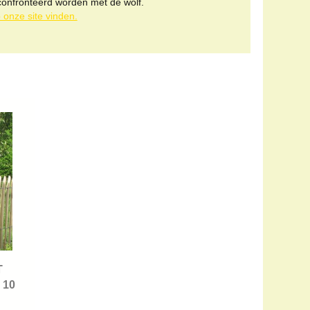
confronteerd worden met de wolf.
p onze site vinden.
T
 10