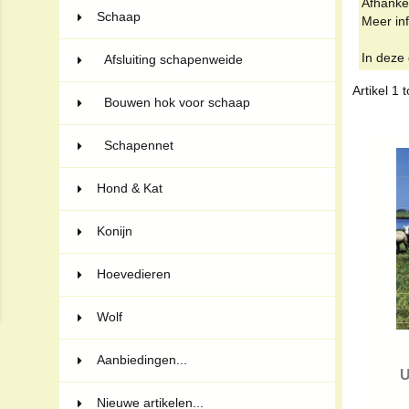
Afhanke
Schaap
7
Meer in
In deze 
Afsluiting schapenweide
2
Artikel
1
t
Bouwen hok voor schaap
1
Schapennet
4
Hond & Kat
40
Konijn
12
Hoevedieren
6
Wolf
17
Aanbiedingen...
U
Nieuwe artikelen...