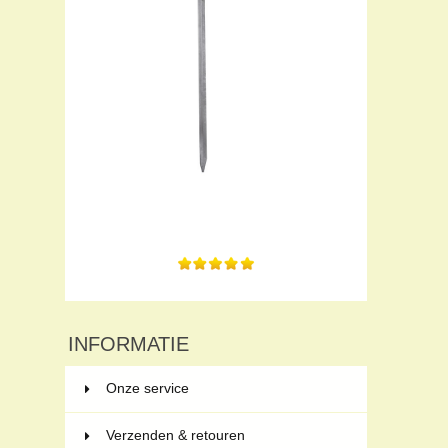
Stevig pin met T-model. Leuk dat er een
aansluitbout...
INFORMATIE
Onze service
Verzenden & retouren