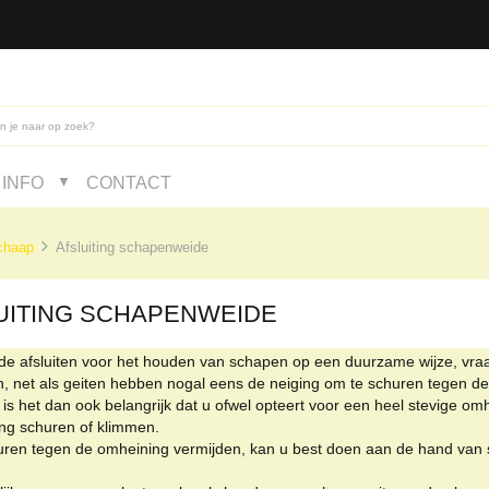
INFO
CONTACT
▼
chaap
Afsluiting schapenweide
UITING SCHAPENWEIDE
de afsluiten voor het houden van schapen op een duurzame wijze, vraa
, net als geiten hebben nogal eens de neiging om te schuren tegen de
s het dan ook belangrijk dat u ofwel opteert voor een heel stevige omh
ng schuren of klimmen.
uren tegen de omheining vermijden, kan u best doen aan de hand van 