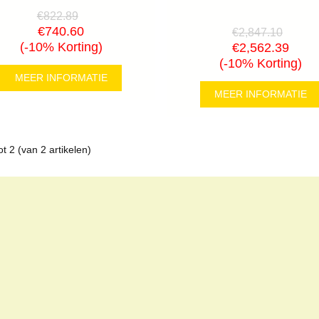
€822.89
€740.60
€2,847.10
(-10% Korting)
€2,562.39
(-10% Korting)
MEER INFORMATIE
MEER INFORMATIE
ot
2
(van
2
artikelen)