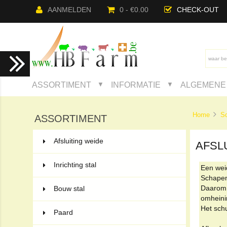
AANMELDEN
0 - €0.00
CHECK-OUT
ASSORTIMENT
INFORMATIE
ALGEMENE 
▼
▼
Home
S
ASSORTIMENT
Afsluiting weide
132
AFSL
Inrichting stal
55
Een wei
Schapen
Daarom i
Bouw stal
52
omheini
Het sch
Paard
50