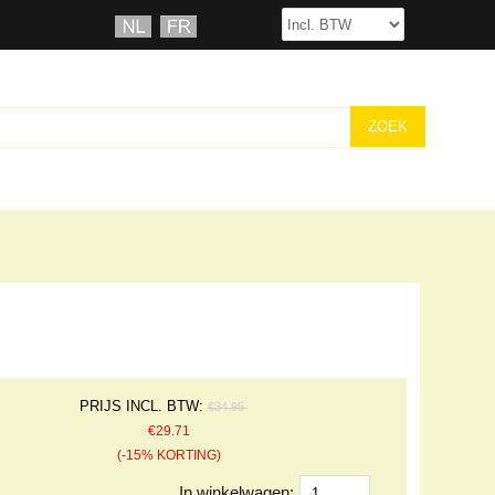
PRIJS INCL. BTW:
€34.95
€29.71
(-15% KORTING)
In winkelwagen: