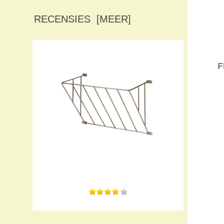
RECENSIES [MEER]
F
De hooiruiven zijn van goede kwaliteit.
Ze hebben de...