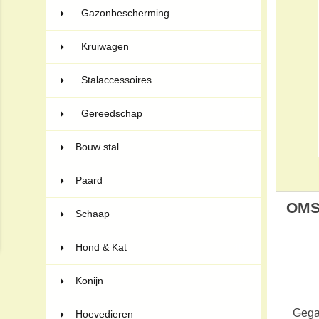
Gazonbescherming
2
Kruiwagen
5
Stalaccessoires
19
Gereedschap
3
Bouw stal
52
Paard
50
OMS
Schaap
7
Hond & Kat
40
Konijn
12
Gegal
Hoevedieren
6