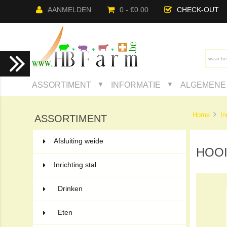
AANMELDEN
0 - €0.00
CHECK-OUT
ASSORTIMENT
INFORMATIE
ALGEMENE 
▼
▼
Home
In
ASSORTIMENT
Afsluiting weide
132
HOOI
Inrichting stal
55
Drinken
11
Eten
15